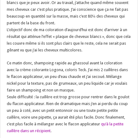
blancs que je peux avoir. Or au travail, j’attache quand même souvent
mes cheveux car c’est plus pratique. J’ai conscience que ça ne fait pas
beaucoup en quantité sur la masse, mais c’est 80℅ des cheveux qui
partent de la base du front.
L’objectif donc de ma coloration d’aujourd’hui est donc d’arriver à un
résultat qui atténue l’effet « plaque de cheveux blancs », donc que cela
les couvre même si ils sont plus clairs que le reste, cela ne serait pas
gênant vu que j’ai les cheveux multicolores.
Ce matin donc, shampoing rapide au ghassoul avant la coloration
avec la crème colorante Logona, coloris Teck. J’ai mis 2 cuillères dans
le flacon applicateur, un peu d’eau chaude et j’ai secoué. Mélange
nickel pour la texture, pas de grumeaux, un peu liquide car je voulais
faire un shampoing et non un masque.
Seule difficulté : la cuillère est trop grosse pour rentrer dans le goulot
du flacon applicateur. Rien de dramatique mais j’en ai perdu du coup
un peu à coté, avec un petit entonnoir ou une toute petite petite
cuillère, voire une pipette, ça aurait été plus facile. Donc finalement,
c’est plus facile à mélanger avec le flacon applicateur
qu’à la petite
cuillère dans un récipient
.