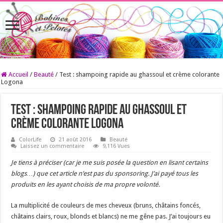
Accueil
/
Beauté
/
Test : shampoing rapide au ghassoul et crème colorante
Logona
Test : shampoing rapide au ghassoul et
crème colorante Logona
ColorLife
21 août 2016
Beauté
Laissez un commentaire
9,116 Vues
Je tiens à préciser (car je me suis posée la question en lisant certains
blogs…) que cet article n’est pas du sponsoring. J’ai payé tous les
produits en les ayant choisis de ma propre volonté.
La multiplicité de couleurs de mes cheveux (bruns, châtains foncés,
châtains clairs, roux, blonds et blancs) ne me gêne pas. J’ai toujours eu