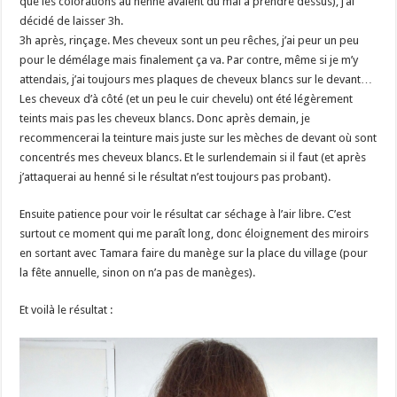
que les colorations au henné avaient du mal à prendre dessus), j’ai
décidé de laisser 3h.
3h après, rinçage. Mes cheveux sont un peu rêches, j’ai peur un peu
pour le démélage mais finalement ça va. Par contre, même si je m’y
attendais, j’ai toujours mes plaques de cheveux blancs sur le devant…
Les cheveux d’à côté (et un peu le cuir chevelu) ont été légèrement
teints mais pas les cheveux blancs. Donc après demain, je
recommencerai la teinture mais juste sur les mèches de devant où sont
concentrés mes cheveux blancs. Et le surlendemain si il faut (et après
j’attaquerai au henné si le résultat n’est toujours pas probant).
Ensuite patience pour voir le résultat car séchage à l’air libre. C’est
surtout ce moment qui me paraît long, donc éloignement des miroirs
en sortant avec Tamara faire du manège sur la place du village (pour
la fête annuelle, sinon on n’a pas de manèges).
Et voilà le résultat :