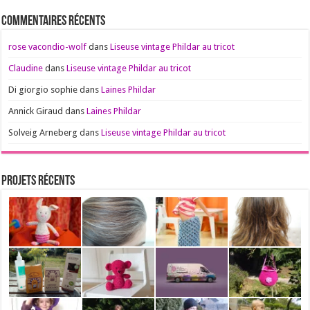
Commentaires récents
rose vacondio-wolf
dans
Liseuse vintage Phildar au tricot
Claudine
dans
Liseuse vintage Phildar au tricot
Di giorgio sophie
dans
Laines Phildar
Annick Giraud
dans
Laines Phildar
Solveig Arneberg
dans
Liseuse vintage Phildar au tricot
Projets récents