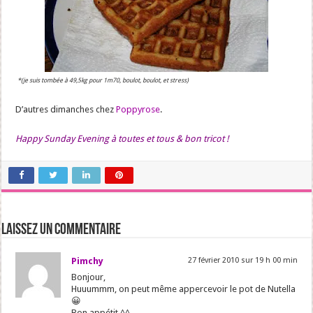
*(je suis tombée à 49,5kg pour 1m70, boulot, boulot, et stress)
D’autres dimanches chez
Poppyrose
.
Happy Sunday Evening à toutes et tous & bon tricot !
Laissez un commentaire
Pimchy
27 février 2010 sur 19 h 00 min
Bonjour,
Huuummm, on peut même appercevoir le pot de Nutella
😀
Bon appétit ^^