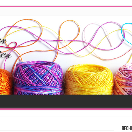
n
Rech