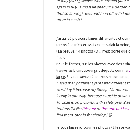
In may (2011), sleeves were finished (and it 
again in July, almost finished : the border i
(but so looong) rows and bind off with tap
more in stash !
J’ai utilisé plusieurs laines différentes et d
temps à le tricoter. Mais ça en valait la
! La preuve, 14 photos xD Il n’est porté que d
fleur.
Pour le fermer, sur les photos, avec des épi
trouve les brandebourgs adéquats comme
c
large
. Si vous savez où en trouver sur le net 
I used many different yarns and different st
worthing it because my Sheep, I loooooooo
it only in one way, because « upside down »,
To close it, on pictures, with safety pins, 2 
buttons ? » like
this one
or
this one but less
find them, thanks for sharing ! 🙂
Je vous laisse ici pour les photos / I leave yo