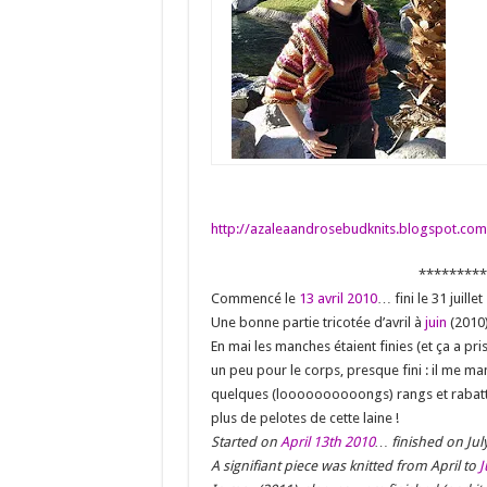
http://azaleaandrosebudknits.blogspot.com/
*********
Commencé le
13 avril 2010
… fini le 31 juille
Une bonne partie tricotée d’avril à
juin
(2010)
En mai les manches étaient finies (et ça a pri
un peu pour le corps, presque fini : il me ma
quelques (loooooooooongs) rangs et rabattre à
plus de pelotes de cette laine !
Started on
April 13th 2010
… finished on Jul
A signifiant piece was knitted from April to
J