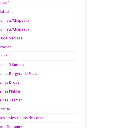
Beauté
lablabla
Bonnets/Chapeaux
Bonnets/Chapeaux
alcul Métrage
rochet
inis !
aines 3 Suisses
aines Bergère de France
aines Drops
aines Phildar
aines Zeeman
iseuse
es Envies-Coups de Coeur
mon Shopping