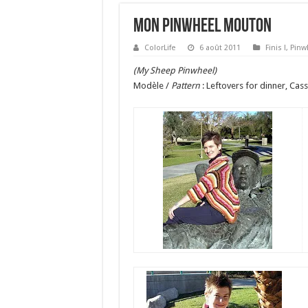
Mon Pinwheel Mouton
ColorLife
6 août 2011
Finis !
,
Pinw
(My Sheep Pinwheel)
Modèle /
Pattern
: Leftovers for dinner, Cas