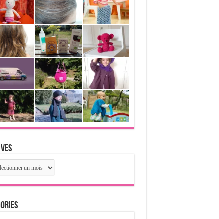
ives
ives
ories