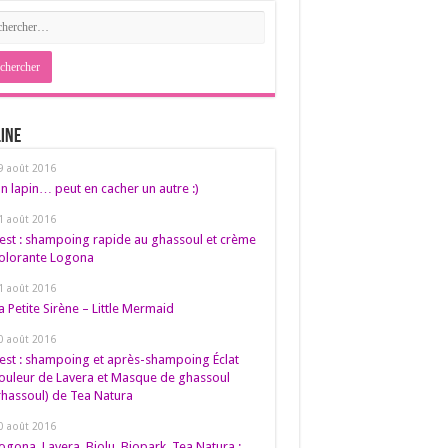
ine
9 août 2016
n lapin… peut en cacher un autre :)
1 août 2016
est : shampoing rapide au ghassoul et crème
olorante Logona
1 août 2016
a Petite Sirène – Little Mermaid
0 août 2016
est : shampoing et après-shampoing Éclat
ouleur de Lavera et Masque de ghassoul
rhassoul) de Tea Natura
0 août 2016
ogona, Lavera, Biolu, Biopark, Tea Natura :