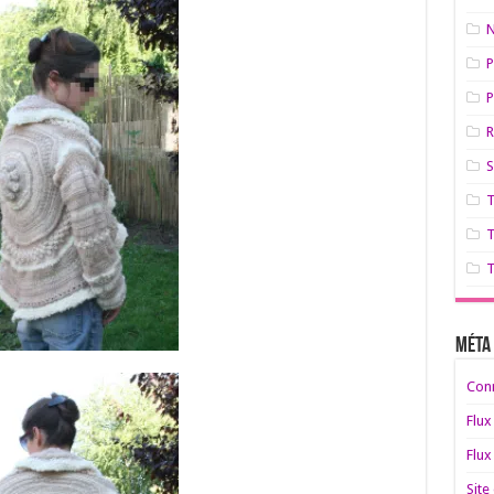
N
P
P
S
T
T
Méta
Con
Flux
Flux
Site