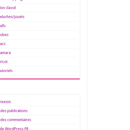
on classé
eluches/Jouets
ulls
Robes
acs
Tamara
ricot
utoriels
nexion
 des publications
 des commentaires
 de WordPress-FR