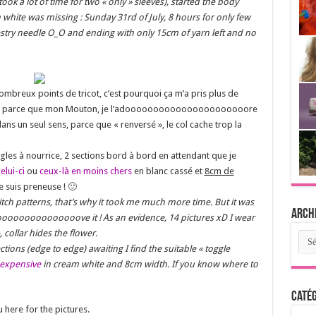
took a lot of time for two « only » sleeves), started the body
n white was missing : Sunday 31rd of July, 8 hours for only few
estry needle O_O and ending with only 15cm of yarn left and no
e nombreux points de tricot, c’est pourquoi ça m’a pris plus de
 peine, parce que mon Mouton, je l’adoooooooooooooooooooooore
ans un seul sens, parce que « renversé », le col cache trop la
ngles à nourrice, 2 sections bord à bord en attendant que je
elui-ci
ou
ceux-là en moins chers
en blanc cassé et
8cm de
je suis preneuse ! 🙂
itch patterns, that’s why it took me much more time.
But it was
Arch
oooooooooooooove it ! As an evidence, 14 pictures xD I wear
 collar hides the flower.
Arch
sections (edge to edge) awaiting I find the suitable « toggle
 expensive
in cream white and 8cm width. If you know where to
Catég
u here for the pictures.