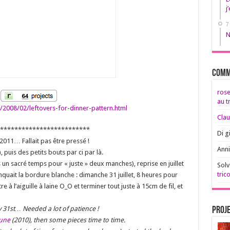
j
7
N
Comm
rose
au t
2008/02/leftovers-for-dinner-pattern.html
Clau
*************************
Di g
t 2011… Fallait pas être pressé !
Anni
, puis des petits bouts par ci par là.
s un sacré temps pour « juste » deux manches), reprise en juillet
Solv
trico
nquait la bordure blanche : dimanche 31 juillet, 8 heures pour
 l’aiguille à laine O_O et terminer tout juste à 15cm de fil, et
y 31st… Needed a lot of patience !
Proje
une
(2010), then some pieces time to time.