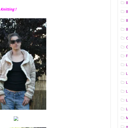
Knitting !
B
C
C
F
L
L
L
L
L
L
M