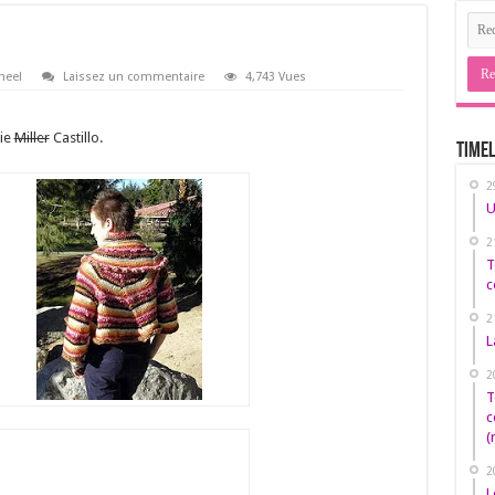
heel
Laissez un commentaire
4,743 Vues
sie
Miller
Castillo.
Timel
2
U
2
T
c
2
L
2
T
c
(
2
L