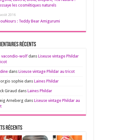
’essaye les cosmétiques naturels
 août 2016
ouNours : Teddy Bear Amigurumi
entaires récents
 vacondio-wolf
dans
Liseuse vintage Phildar
ricot
dine
dans
Liseuse vintage Phildar au tricot
iorgio sophie
dans
Laines Phildar
ck Giraud
dans
Laines Phildar
eig Arneberg
dans
Liseuse vintage Phildar au
t
ts récents