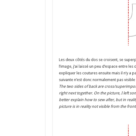
Les deux côtés du dos se croisent, se superp
l’image, j’ai laissé un peu d’espace entre le
expliquer les coutures ensuite mais il n’y a p
suivante n’est donc normalement pas visible
The two sides of back are cross/superimpose
right next together. On the picture, I left 
better explain how to sew after, but in reali
picture is in reality not visible from the front 