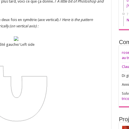
L
plus tard, voici ce que ça donne. /
A little bit of Photoshop and
j
7
e deux fois en symétrie (axe vertical) /
Here is the pattern
N
ally (on vertical axis) :
Com
ôté gauche/ Left side
rose
au t
Clau
Di g
Anni
Solv
trico
Pro