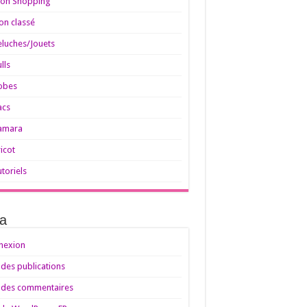
on Shopping
on classé
eluches/Jouets
lls
obes
acs
amara
ricot
utoriels
a
nexion
 des publications
 des commentaires