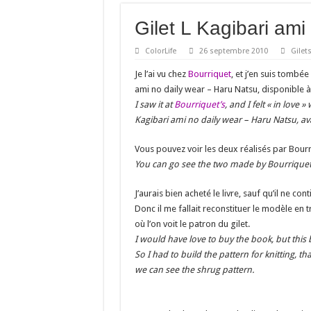
Gilet L Kagibari ami
ColorLife
26 septembre 2010
Gilet
Je l’ai vu chez
Bourriquet
, et j’en suis tombée
ami no daily wear – Haru Natsu, disponible à
I saw it at
Bourriquet’s
, and I felt « in love 
Kagibari ami no daily wear – Haru Natsu, av
Vous pouvez voir les deux réalisés par Bourr
You can go see the two made by Bourriquet
J’aurais bien acheté le livre, sauf qu’il ne c
Donc il me fallait reconstituer le modèle en t
où l’on voit le patron du gilet.
I would have love to buy the book, but this 
So I had to build the pattern for knitting, 
we can see the shrug pattern.