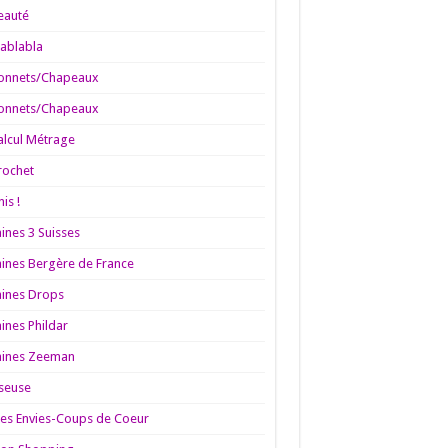
eauté
lablabla
onnets/Chapeaux
onnets/Chapeaux
alcul Métrage
rochet
nis !
aines 3 Suisses
aines Bergère de France
aines Drops
aines Phildar
aines Zeeman
iseuse
es Envies-Coups de Coeur