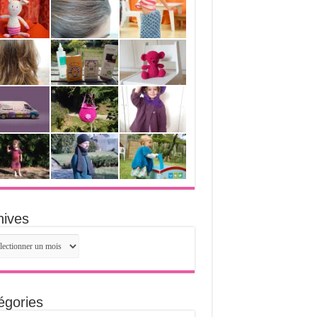
hives
ives
égories