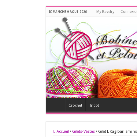
My Ravelry
Connexio
DIMANCHE 9 AOÛT 2026
Crochet
Tricot
Accueil
/
Gilets-Vestes
/
Gilet L Kagibari ami n