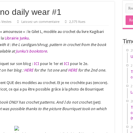
 no daily wear #1
s-Vestes
Laissez un commentaire
2,375 Vues
 « amoureuse » : le Gilet L, modèle au crochet du livre Kagibari
 la
Librairie Junku
.
Tim
» with it : the L cardigan/shrug, pattern in crochet from the book
2
ailable at
Junku’s bookstore
.
U
iquet sur son blog :
ICI
pour le 1er et
ICI
pour le 2e.
2
 on her blog :
HERE
for the 1st one and
HERE
for the 2nd one.
T
c
ontient QUE des modèles au crochet. Et je ne crochète pas (encore).
2
ricot, ce qui a pu être possible grâce à la photo de Bourriquet
L
2
book ONLY has crochet patterns. And I do not crochet (yet).
T
that was possible thanks to the picture Bourriquet took on which
c
(
2