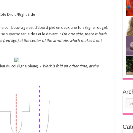
ôté Droit /Right Side
et le col. L’ouvrage est d’abord plié en deux une fois (ligne rouge),
 se superposer le dos et le devant. /
On one side, there is both
ime (red lign) at the center of the armhole, which makes front
ieu du col (ligne bleue). /
Work is fold an other time, at the
Arc
Arch
Cat