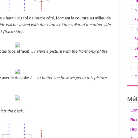
m
N
e « haut » du col de l’autre côté, formant la couture au milieu de
P
ide will be sewed with the « top » of the collar of the other side,
Pu
 (back side) :
R
S
côtés (dos effacé)… /
Here a picture with the front only of the
T
T
T
 avec le dos plié
/ … to better see how we get to this picture
Mét
Con
t is the back :
Flux
Flux