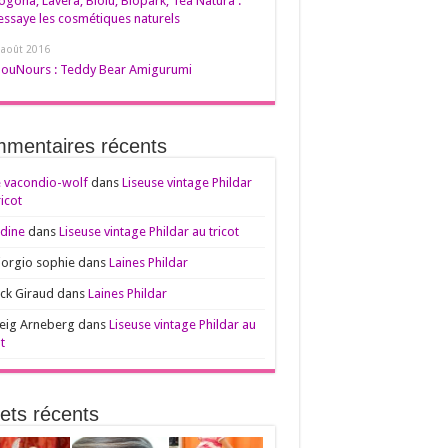
ogona, Lavera, Biolu, Biopark, Tea Natura :
’essaye les cosmétiques naturels
 août 2016
ouNours : Teddy Bear Amigurumi
mentaires récents
 vacondio-wolf
dans
Liseuse vintage Phildar
ricot
dine
dans
Liseuse vintage Phildar au tricot
iorgio sophie
dans
Laines Phildar
ck Giraud
dans
Laines Phildar
eig Arneberg
dans
Liseuse vintage Phildar au
t
jets récents