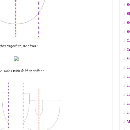
B
B
B
B
C
es together, not fold :
C
Fi
L
 sides with fold at collar :
L
L
L
L
L
M