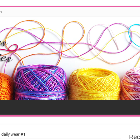
n
o daily wear #1
Rec