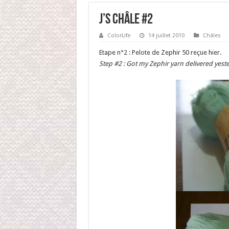
J’s Châle #2
ColorLife
14 juillet 2010
Châles
Etape n°2 : Pelote de Zephir 50 reçue hier.
Step #2 : Got my Zephir yarn delivered yest