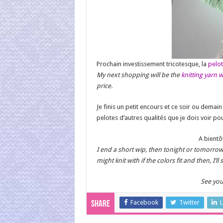
Prochain investissement tricotesque, la
pelot
My next shopping will be the
knitting yarn w
price.
Je finis un petit encours et ce soir ou demai
pelotes d’autres qualités que je dois voir pou
A bientô
I end a short wip, then tonight or tomorrow 
might knit with if the colors fit and then, I’ll 
See you
Facebook
Twitter
L
Share