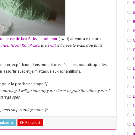
B
onneuse de Knit Picks
, le
bobinoir
(swift) attendra vu le prix.
C
inder (from Knit Picks)
, the
swift
will have to wait, due to its
C
F
n matin, expédition dans mon placard à laines pour attraper les
L
r assortir avec et je m’attaque aux échantillons.
L
t pour la prochaine étape 🙂
L
morning, I will go into my yarn closer to grab the other yarns I
L
start gauges.
L
, next step coming soon 🙂
L
inkedIn
Pinterest
M