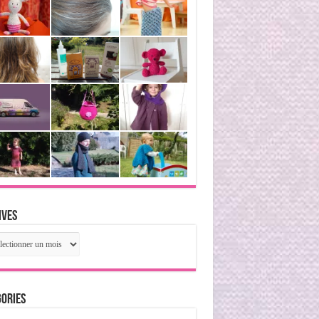
ives
ives
ories