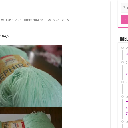
Laissez un commentaire
3,021 Vues
erday.
Timel
2
U
2
T
c
2
L
2
T
c
(
2
L