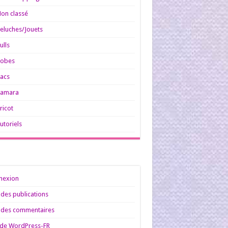
on classé
eluches/Jouets
ulls
Robes
acs
Tamara
ricot
utoriels
nexion
 des publications
 des commentaires
 de WordPress-FR