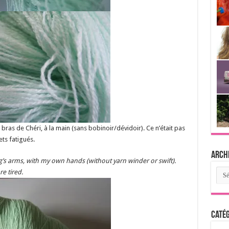
ras de Chéri, à la main (sans bobinoir/dévidoir). Ce n’était pas
ets fatigués.
Arch
ng’s arms, with my own hands (without yarn winder or swift).
Arch
e tired.
Catég