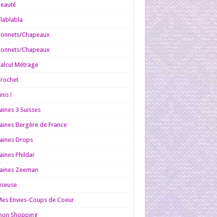
Beauté
lablabla
Bonnets/Chapeaux
Bonnets/Chapeaux
alcul Métrage
rochet
inis !
aines 3 Suisses
aines Bergère de France
aines Drops
aines Phildar
aines Zeeman
iseuse
es Envies-Coups de Coeur
mon Shopping