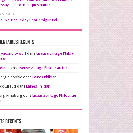
’essaye les cosmétiques naturels
 août 2016
ouNours : Teddy Bear Amigurumi
entaires récents
 vacondio-wolf
dans
Liseuse vintage Phildar
ricot
dine
dans
Liseuse vintage Phildar au tricot
iorgio sophie
dans
Laines Phildar
ck Giraud
dans
Laines Phildar
eig Arneberg
dans
Liseuse vintage Phildar au
t
ts récents