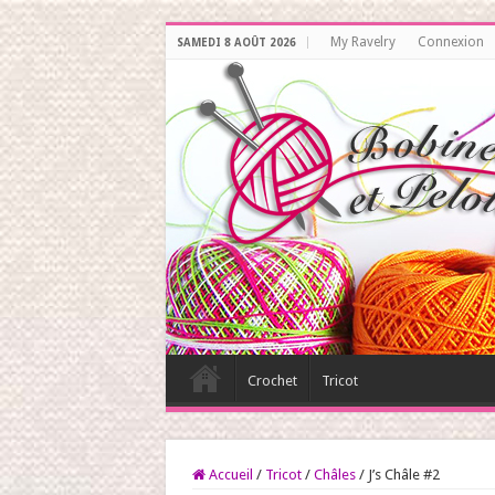
My Ravelry
Connexion
SAMEDI 8 AOÛT 2026
Crochet
Tricot
Accueil
/
Tricot
/
Châles
/
J’s Châle #2