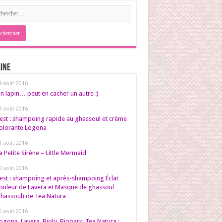
ine
9 août 2016
n lapin… peut en cacher un autre :)
1 août 2016
est : shampoing rapide au ghassoul et crème
olorante Logona
1 août 2016
a Petite Sirène – Little Mermaid
0 août 2016
est : shampoing et après-shampoing Éclat
ouleur de Lavera et Masque de ghassoul
rhassoul) de Tea Natura
0 août 2016
ogona, Lavera, Biolu, Biopark, Tea Natura :