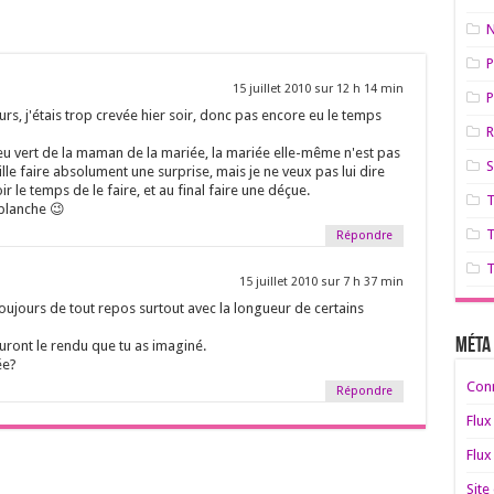
N
P
15 juillet 2010 sur 12 h 14 min
P
rs, j'étais trop crevée hier soir, donc pas encore eu le temps
 feu vert de la maman de la mariée, la mariée elle-même n'est pas
S
ille faire absolument une surprise, mais je ne veux pas lui dire
ir le temps de le faire, et au final faire une déçue.
e planche 😉
T
Répondre
T
15 juillet 2010 sur 7 h 37 min
toujours de tout repos surtout avec la longueur de certains
Méta
auront le rendu que tu as imaginé.
ée?
Con
Répondre
Flux
Flux
Site