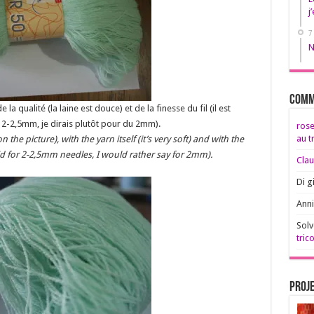
j
7
N
Comm
 la qualité (la laine est douce) et de la finesse du fil (il est
s 2-2,5mm, je dirais plutôt pour du 2mm).
rose
au t
the picture), with the yarn itself (it’s very soft) and with the
said for 2-2,5mm needles, I would rather say for 2mm).
Clau
Di g
Anni
Solv
trico
Proje